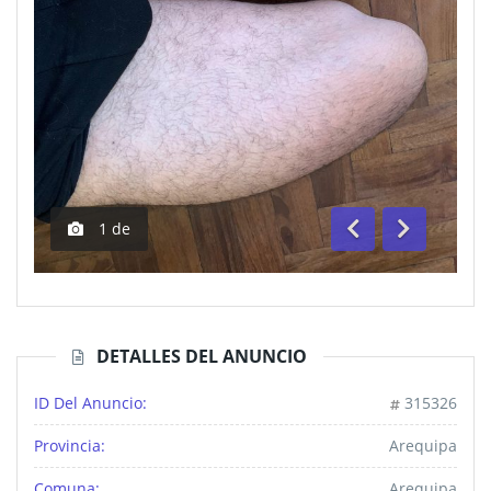
1
de
Anterior
Siguiente
DETALLES DEL ANUNCIO
ID Del Anuncio:
315326
Provincia:
Arequipa
Comuna:
Arequipa