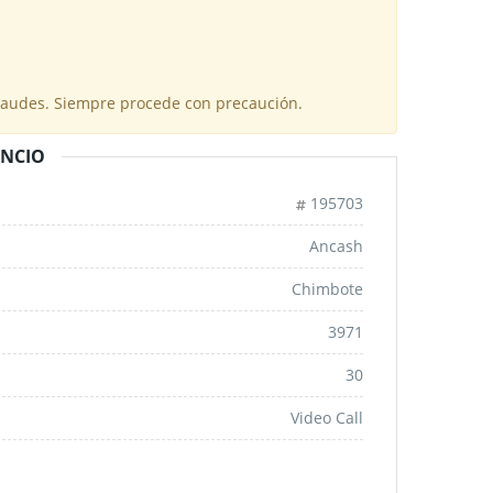
fraudes. Siempre procede con precaución.
UNCIO
195703
Ancash
Chimbote
3971
30
Video Call