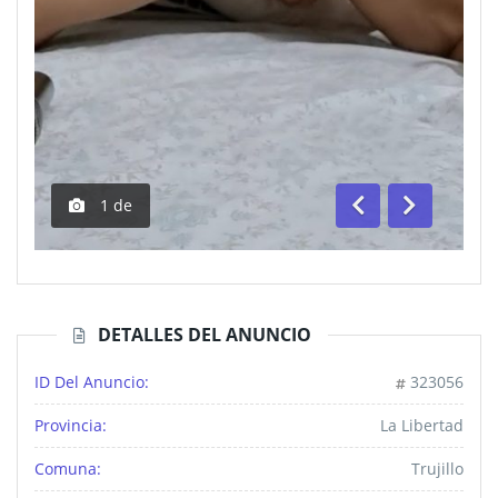
1
de
Anterior
Siguiente
DETALLES DEL ANUNCIO
ID Del Anuncio:
323056
Provincia:
La Libertad
Comuna:
Trujillo