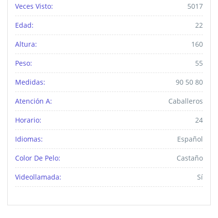
Veces Visto:
5017
Edad:
22
Altura:
160
Peso:
55
Medidas:
90 50 80
Atención A:
Caballeros
Horario:
24
Idiomas:
Español
Color De Pelo:
Castaño
Videollamada:
Sí