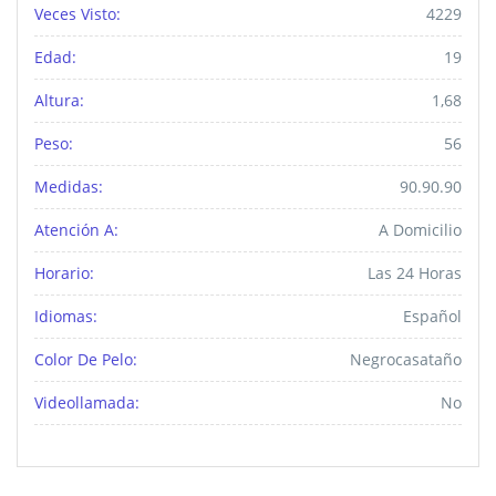
Veces Visto:
4229
Edad:
19
Altura:
1,68
Peso:
56
Medidas:
90.90.90
Atención A:
A Domicilio
Horario:
Las 24 Horas
Idiomas:
Español
Color De Pelo:
Negrocasataño
Videollamada:
No