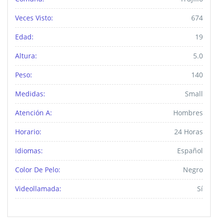
Veces Visto:
674
Edad:
19
Altura:
5.0
Peso:
140
Medidas:
Small
Atención A:
Hombres
Horario:
24 Horas
Idiomas:
Español
Color De Pelo:
Negro
Videollamada:
Sí