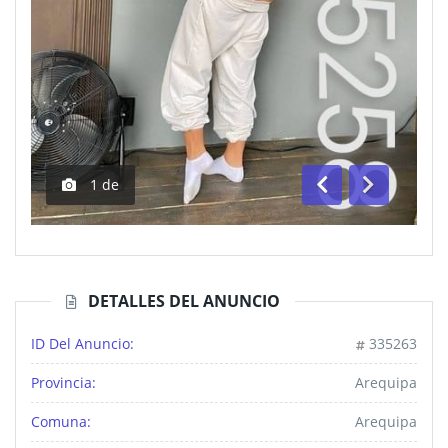
1
de
Anterior
Siguiente
DETALLES DEL ANUNCIO
ID Del Anuncio:
335263
Provincia:
Arequipa
Comuna:
Arequipa