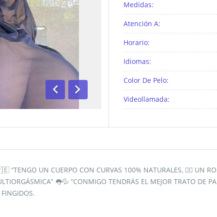
Medidas:
Atención A:
Horario:
Idiomas:
Color De Pelo:
Videollamada:
Anterior
Siguiente
🇪 “TENGO UN CUERPO CON CURVAS 100% NATURALES, 🧜‍♀️ UN 
ULTIORGÁSMICA” 👅💦 “CONMIGO TENDRÁS EL MEJOR TRATO DE PAREJA
FINGIDOS.