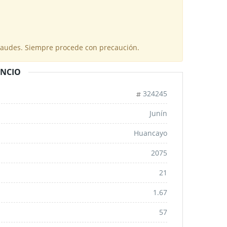
fraudes. Siempre procede con precaución.
UNCIO
324245
Junín
Huancayo
2075
21
1.67
57