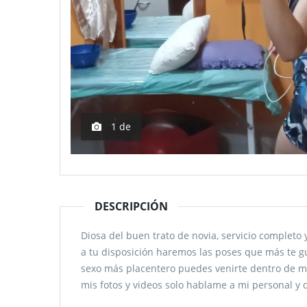
1
de
DESCRIPCIÓN
Diosa del buen trato de novia, servicio completo 
a tu disposición haremos las poses que más te gus
sexo más placentero puedes venirte dentro de m
mis fotos y videos solo hablame a mi personal 