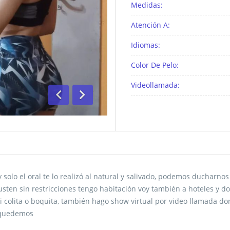
Medidas:
Atención A:
Idiomas:
Color De Pelo:
Videollamada:
Anterior
Siguiente
y solo el oral te lo realizó al natural y salivado, podemos ducharn
ten sin restricciones tengo habitación voy también a hoteles y dom
i colita o boquita, también hago show virtual por video llamada
y quedemos