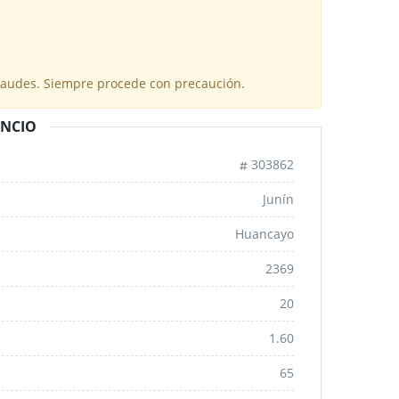
fraudes. Siempre procede con precaución.
UNCIO
303862
Junín
Huancayo
2369
20
1.60
65