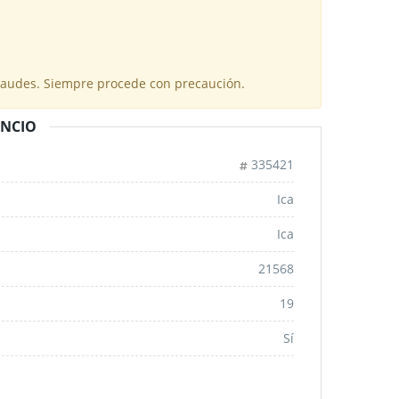
fraudes. Siempre procede con precaución.
UNCIO
335421
Ica
Ica
21568
19
Sí