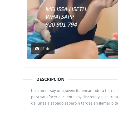
1
de
DESCRIPCIÓN
hola amor soy una jovencita encantadora tierna 
para satisfacer al cliente soy discreta y si se 
de lunes a sabado espero n tardes en llamar o 