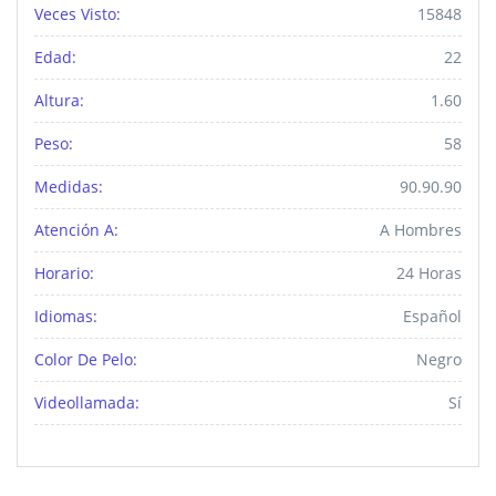
Veces Visto:
15848
Edad:
22
Altura:
1.60
Peso:
58
Medidas:
90.90.90
Atención A:
A Hombres
Horario:
24 Horas
Idiomas:
Español
Color De Pelo:
Negro
Videollamada:
Sí