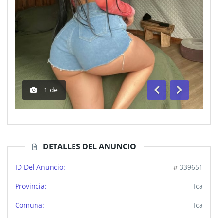
1
de
Anterior
Siguiente
DETALLES DEL ANUNCIO
ID Del Anuncio:
339651
Provincia:
Ica
Comuna:
Ica