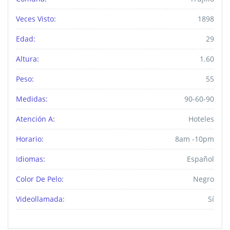
Veces Visto:
1898
Edad:
29
Altura:
1.60
Peso:
55
Medidas:
90-60-90
Atención A:
Hoteles
Horario:
8am -10pm
Idiomas:
Español
Color De Pelo:
Negro
Videollamada:
Sí