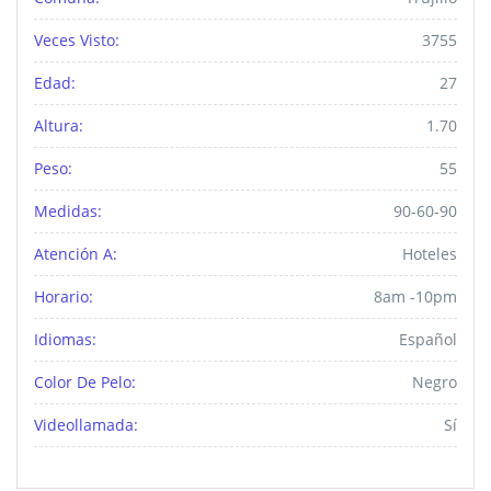
Veces Visto:
3755
Edad:
27
Altura:
1.70
Peso:
55
Medidas:
90-60-90
Atención A:
Hoteles
Horario:
8am -10pm
Idiomas:
Español
Color De Pelo:
Negro
Videollamada:
Sí