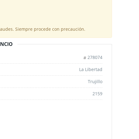
fraudes. Siempre procede con precaución.
UNCIO
278074
La Libertad
Trujillo
2159