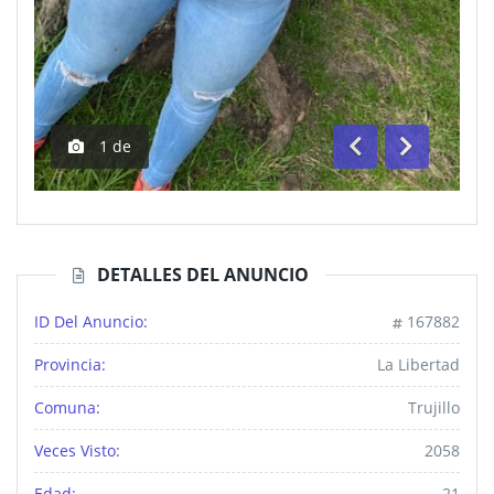
1
de
Anterior
Siguiente
DETALLES DEL ANUNCIO
ID Del Anuncio:
167882
Provincia:
La Libertad
Comuna:
Trujillo
Veces Visto:
2058
Edad:
21